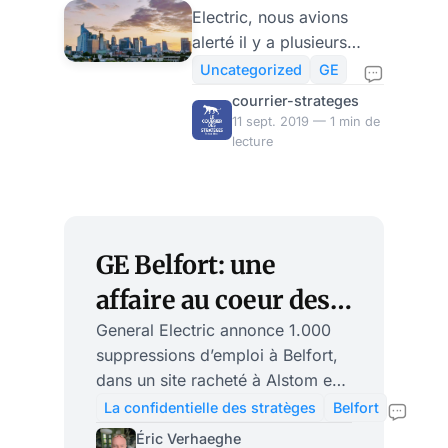
Electric, nous avions
prise illégale
alerté il y a plusieurs
d’intérêt
semaines sur les risques
Uncategorized
GE
pris par la filiale
courrier-strateges
française en nommant à
11 sept. 2019 — 1 min de
sa direction générale son
lecture
directeur des affaires
publiques (c’est-à-dire
son lobbyiste), Hugh
Bailey, qui fut en charge
GE Belfort: une
des restructurations au
cabinet d’Emmanuel
affaire au coeur des
Macron au moment de la
conflits d’intérêt et
General Electric annonce 1.000
cession d’Alstom.
suppressions d’emploi à Belfort,
de capitalisme
Tardivement, on apprend
dans un site racheté à Alstom en
qu’une enquête est
français de
2015… avec l’aval d’un ministre
La confidentielle des stratèges
Belfort
ouverte… diligentée par
de l’Économie appelé Emmanuel
connivence?
Éric Verhaeghe
le parquet de Paris.