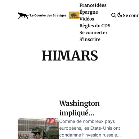
France
Idées
Épargne
Se con
Vidéos
Règles du CDS
Se connecter
S'inscrire
HIMARS
Washington
impliqué
directement dans
Comme de nombreux pays
européens, les États-Unis ont
le conflit en
condamné l’invasion russe en