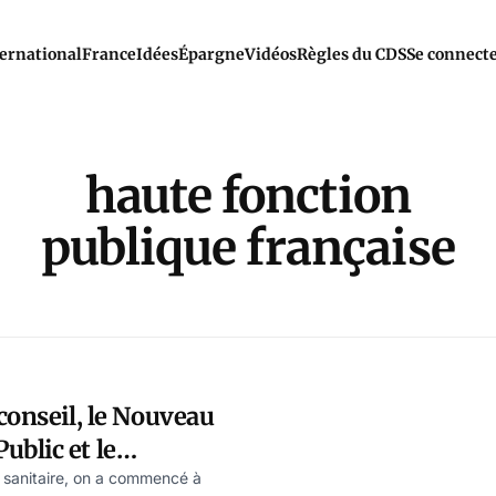
ernational
France
Idées
Épargne
Vidéos
Règles du CDS
Se connect
haute fonction
publique française
conseil, le Nouveau
blic et le
 décideurs
e sanitaire, on a commencé à