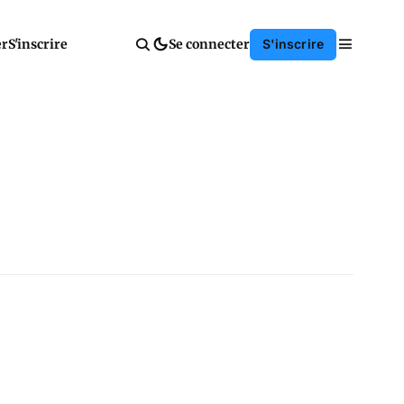
er
S'inscrire
Se connecter
S'inscrire