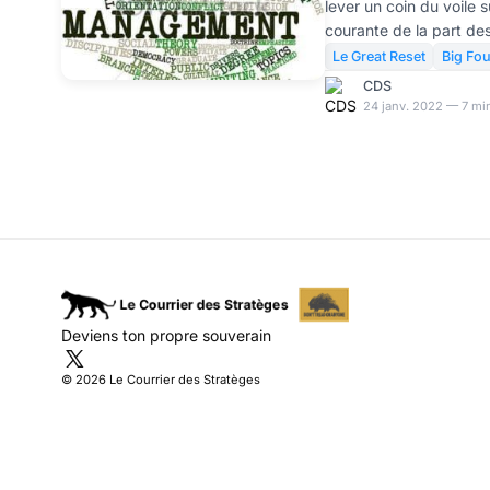
lever un coin du voile
courante de la part de
successifs: avoir recou
Le Great Reset
Big Fou
pour accompagner l'acti
CDS
d'une pratique uniquem
24 janv. 2022 — 7 min
dans notre pays une am
l'Etat s'est particuliè
"Nouveau Management pu
entre la destruction d
Deviens ton propre souverain
© 2026 Le Courrier des Stratèges