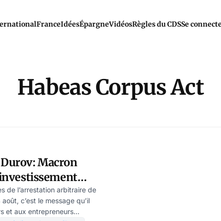
ernational
France
Idées
Épargne
Vidéos
Règles du CDS
Se connect
Habeas Corpus Act
e Durov: Macron
l’investissement
 l’Hexagone
de l’arrestation arbitraire de
août, c’est le message qu’il
rs et aux entrepreneurs