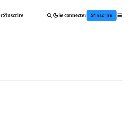
er
S'inscrire
Se connecter
S'inscrire