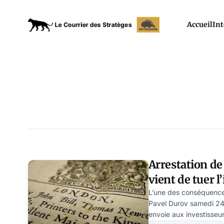
Accueil
Int
Arrestation d
vient de tuer 
étranger dans
L’une des conséquences 
Pavel Durov samedi 24 
envoie aux investisseu