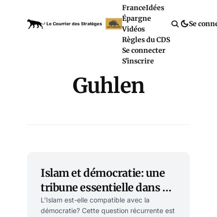
France
Idées
Épargne
Se conn
Vidéos
Règles du CDS
Se connecter
S'inscrire
Guhlen
Islam et démocratie: une
tribune essentielle dans Le
Monde
L’Islam est-elle compatible avec la
démocratie? Cette question récurrente est