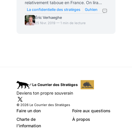
relativement taboue en France. On lira
dans le Monde, toutefois, une tribune
La confidentielle des stratèges
Guhlen
essentielle sur ce sujet, rédigée par
Éric Verhaeghe
l’opposant musulman à Erdogan, Fethullah
25 févr. 2019 — 1 min de lecture
Gühlen. Ce texte pose clairement (ce qui
est rare dans un média mainstream) la
question de la compatibilité entre l’Islam et
la démocratie. Il y répond par l’affirmative.
Fethullah Gühlen est l’ennemi juré du
dictateur turc Erdogan, et ne s’en cache
pas. La tribune
Deviens ton propre souverain
© 2026 Le Courrier des Stratèges
Faire un don
Foire aux questions
Charte de
À propos
l’information