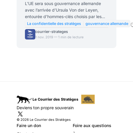
allemande permanente
L’UE sera sous gouvernance allemande
avec l’arrivée d’Ursula Von der Leyen,
entourée d’hommes-clés choisis par les
experts allemands de la question.
La confidentielle des stratèges
gouvernance allemande
Progressivement, se dessine un
courrier-strateges
gouvernement profond qui devrait
1 nov. 2019 — 1 min de lecture
marginaliser les politiques et « intégrer »
un discret commandement allemand des
opérations. Dans cet espace germano-
centré, la France devrait peser à la portion
congrue. La gouvernance allemande de
l’UE se renforce chaque jour. L’arrivée
d’Ursula Von der Leyen à la présidence de
la Co
Deviens ton propre souverain
© 2026 Le Courrier des Stratèges
Faire un don
Foire aux questions