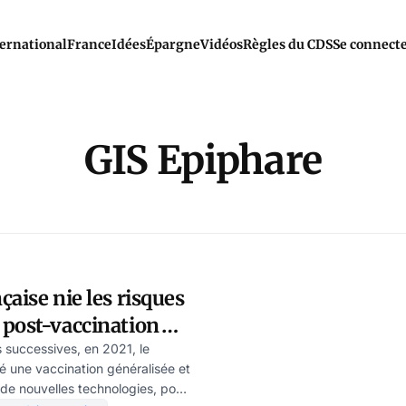
ernational
France
Idées
Épargne
Vidéos
Règles du CDS
Se connect
GIS Epiphare
çaise nie les risques
 post-vaccination
successives, en 2021, le
 une vaccination généralisée et
 de nouvelles technologies, pour