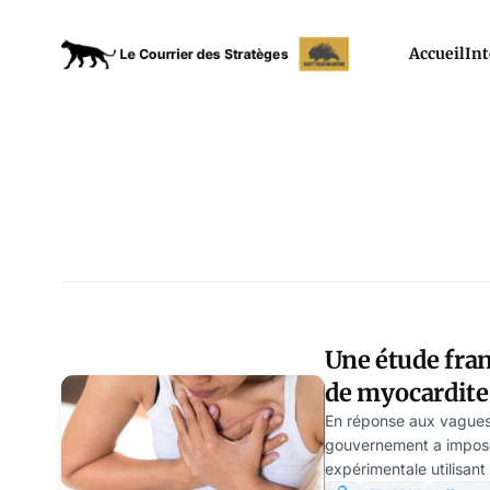
Accueil
Int
Une étude fran
de myocardite
COVID
En réponse aux vagues 
gouvernement a imposé
expérimentale utilisant