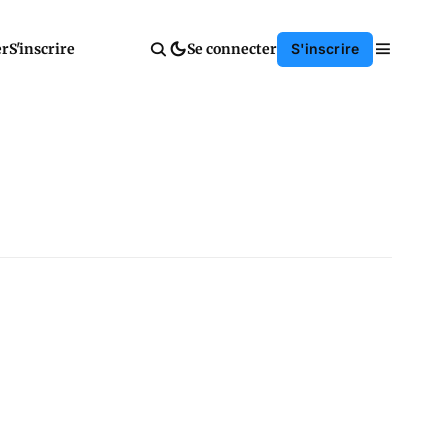
er
S'inscrire
Se connecter
S'inscrire