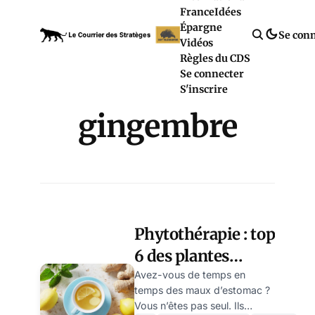
France
Idées
Épargne
Se con
Vidéos
Règles du CDS
Se connecter
S'inscrire
gingembre
Phytothérapie : top
6 des plantes
médicinales contre
Avez-vous de temps en
temps des maux d’estomac ?
les maux
Vous n’êtes pas seul. Ils