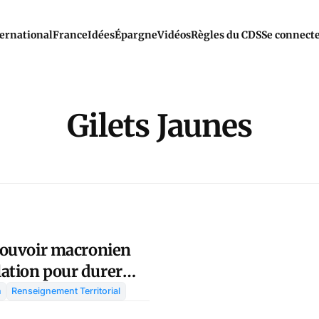
ernational
France
Idées
Épargne
Vidéos
Règles du CDS
Se connect
Gilets Jaunes
 pouvoir macronien
ation pour durer
n
Renseignement Territorial