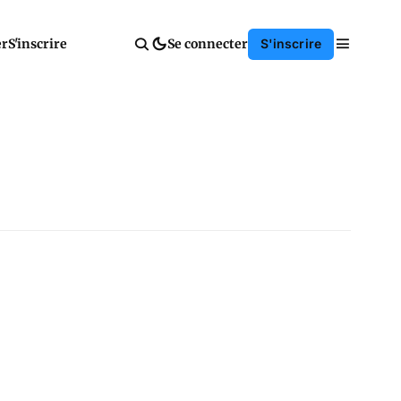
er
S'inscrire
Se connecter
S'inscrire