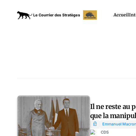
Accueil
Int
Il ne reste au
que la manipul
encore un peu
Emmanuel Macro
CDS