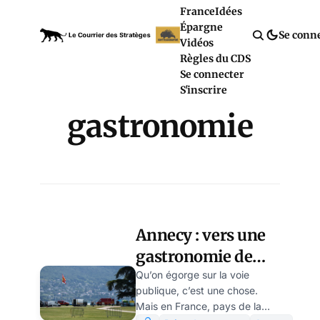
France
Idées
Épargne
Se conn
Vidéos
Règles du CDS
Se connecter
S'inscrire
gastronomie
Annecy : vers une
gastronomie de
l’égorgement ? par
Qu’on égorge sur la voie
publique, c’est une chose.
Modeste Schwartz
Mais en France, pays de la