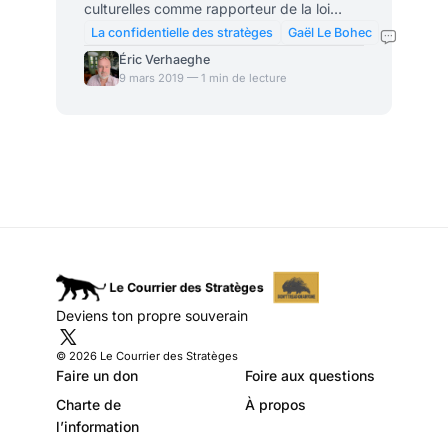
culturelles comme rapporteur de la loi
santé. Ce député, dans la vie civile, est
La confidentielle des stratèges
Gaël Le Bohec
aussi fondateur et gérant d’une société de
Éric Verhaeghe
conseil en gestion de stocks pour les
9 mars 2019 — 1 min de lecture
hôpitaux. Est-il bien raisonnable de confier
à une « fournisseur » des hôpitaux une
mission aussi sensible? Assez
curieusement, après son élection à
l’Assemblée Nationale, Gaël Le Bohec est
resté gérant de la société qu’il a fondée,
appelée Optilog Santé. I
Deviens ton propre souverain
© 2026 Le Courrier des Stratèges
Faire un don
Foire aux questions
Charte de
À propos
l’information