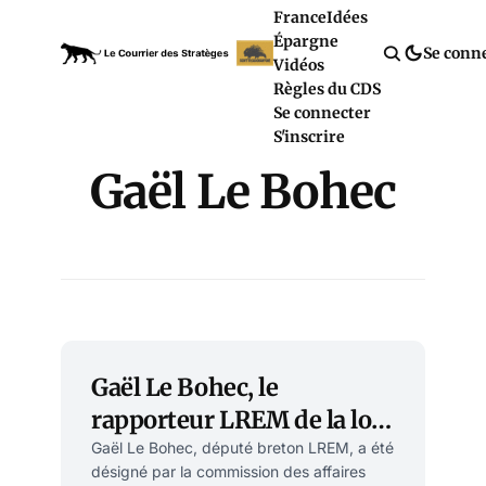
France
Idées
Épargne
Se conn
Vidéos
Règles du CDS
Se connecter
S'inscrire
Gaël Le Bohec
Gaël Le Bohec, le
rapporteur LREM de la loi
santé qui pose problème?
Gaël Le Bohec, député breton LREM, a été
désigné par la commission des affaires