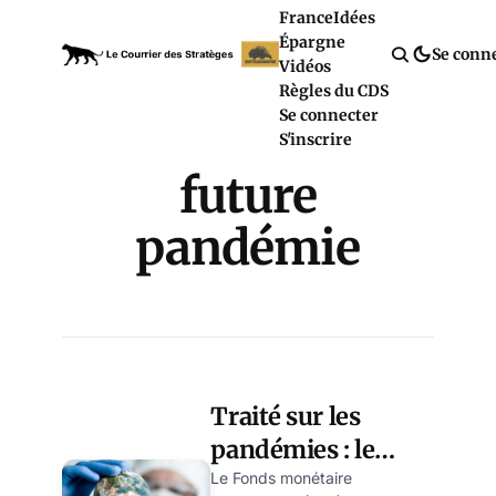
France
Idées
Épargne
Se conn
Vidéos
Règles du CDS
Se connecter
S'inscrire
future
pandémie
Traité sur les
pandémies : le
GBM, le FMI et
Le Fonds monétaire