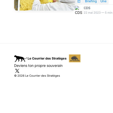
Marie-Antoinette, fait 
Briefing
Une
prix des pâtes pour nou
CDS
réalité, si vous regard
22 mai 2023 — 5 min 
serez horrifié par tout
exprime. Des gens à l’a
gaudrioles sur les page
ministre n’aurait p
Deviens ton propre souverain
© 2026 Le Courrier des Stratèges