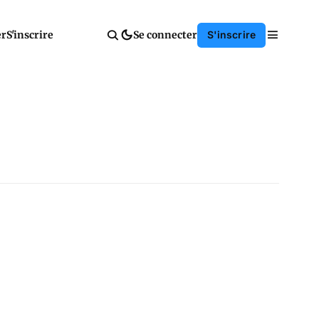
er
S'inscrire
Se connecter
S'inscrire