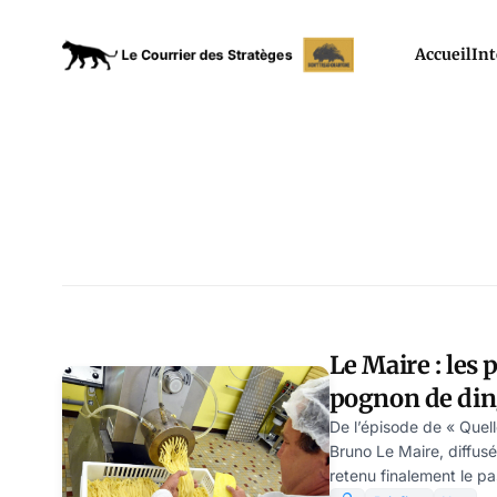
Accueil
Int
Le Maire : les 
pognon de di
De l’épisode de « Quell
Bruno Le Maire, diffus
retenu finalement le pa