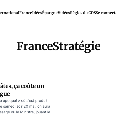
ernational
France
Idées
Épargne
Vidéos
Règles du CDS
Se connect
FranceStratégie
pâtes, ça coûte un
ngue
e époque! » où s’est produit
ée samedi soir 20 mai, on aura
ssage où le Ministre, jouant les