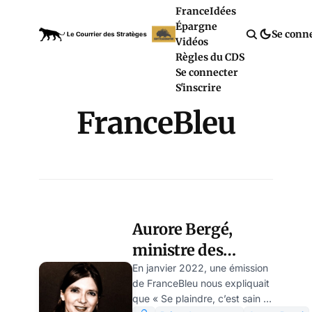
France
Idées
Épargne
Se conn
Vidéos
Règles du CDS
Se connecter
S'inscrire
FranceBleu
Aurore Bergé,
ministre des
Chialantes et du
En janvier 2022, une émission
de FranceBleu nous expliquait
Divorce – par
que « Se plaindre, c’est sain !