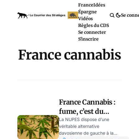
France
Idées
Épargne
Se conn
Vidéos
Règles du CDS
Se connecter
S'inscrire
France cannabis
France Cannabis :
fume, c’est du
NUPES ! par
La NUPES dispose d’une
véritable alternative
Modeste Schwartz
davosienne de gauche à la