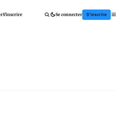
er
S'inscrire
Se connecter
S'inscrire