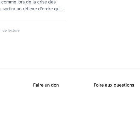
, comme lors de la crise des
 sortira un réflexe d’ordre qui
ais cette fois le mouvement
es syndicats, il a des centaines
 côtés et la jeunesse manifeste!
 de lecture
 parisienne
Faire un don
Foire aux questions