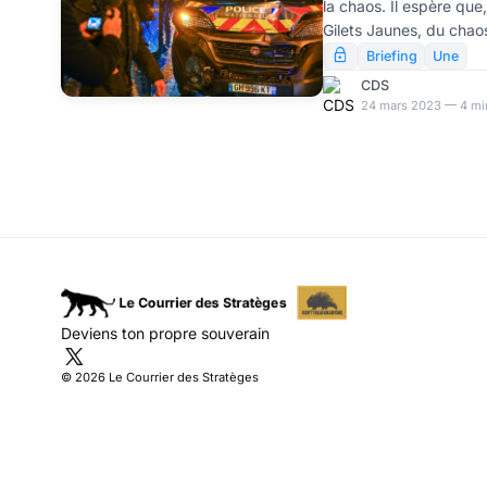
la chaos. Il espère que
Gilets Jaunes, du chaos
sauvera son pouvoir. m
Briefing
Une
social est appuyé par l
CDS
de parlementaires à ses
24 mars 2023 — 4 min
Chronique d’une soirée
Deviens ton propre souverain
© 2026 Le Courrier des Stratèges