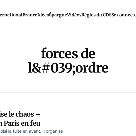
ernational
France
Idées
Épargne
Vidéos
Règles du CDS
Se connect
forces de
l&#039;ordre
se le chaos –
 Paris en feu
i la fuite en avant. Il organise