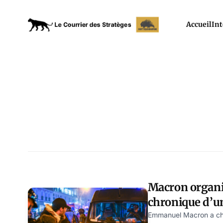
Accueil
Int
Macron organi
chronique d’un
Emmanuel Macron a chois