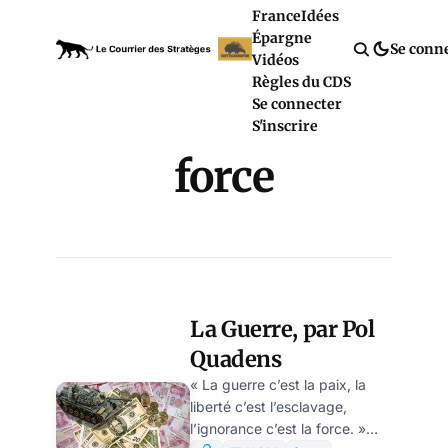
France
Idées
Épargne
Se conn
Vidéos
Règles du CDS
Se connecter
S'inscrire
force
La Guerre, par Pol
Quadens
« La guerre c’est la paix, la
liberté c’est l’esclavage,
l’ignorance c’est la force. »