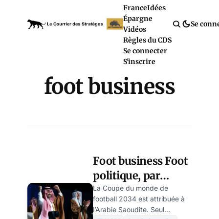
France
Idées
Épargne
Se conn
Vidéos
Règles du CDS
Se connecter
S'inscrire
foot business
Foot business Foot
politique, par
Michel Goldstein
La Coupe du monde de
football 2034 est attribuée à
l’Arabie Saoudite. Seul