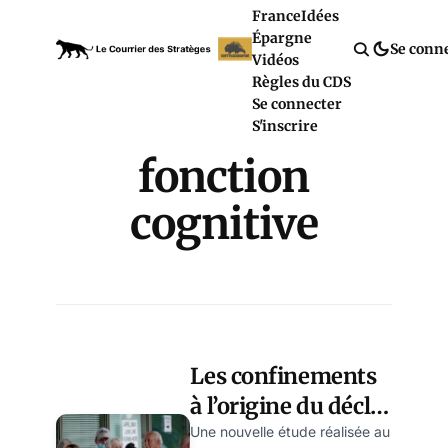
France
Idées
Épargne
Se conn
Vidéos
Règles du CDS
Se connecter
S'inscrire
fonction
cognitive
Les confinements
à l’origine du déclin
cognitif chez les
Une nouvelle étude réalisée au