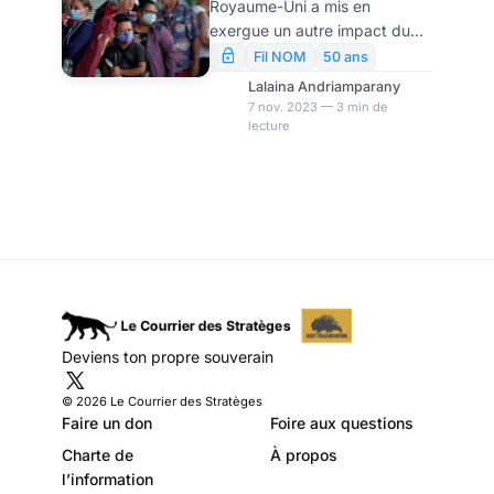
Royaume-Uni a mis en
séniors
exergue un autre impact du
Covid-19. Elle a révélé qu’au-
Fil NOM
50 ans
delà de la santé mentale, le
Lalaina Andriamparany
covid a également provoqué
7 nov. 2023 — 3 min de
lecture
une baisse de l’énergie
cérébrale et de la fonction
cognitive chez les personnes
âgées de 50 ans et plus. Les
experts suggèrent que le
stress, la solitude, la peur, les
inquiétudes et les
perturbations causées par le
Covid-19, notamment les
confinements, pourraient
Deviens ton propre souverain
expliquer ces résultats.
© 2026 Le Courrier des Stratèges
Faire un don
Foire aux questions
Charte de
À propos
l’information