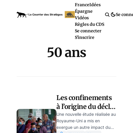
France
Idées
Épargne
Se conn
Vidéos
Règles du CDS
Se connecter
S'inscrire
50 ans
Les confinements
à l’origine du déclin
cognitif chez les
Une nouvelle étude réalisée au
Royaume-Uni a mis en
séniors
exergue un autre impact du