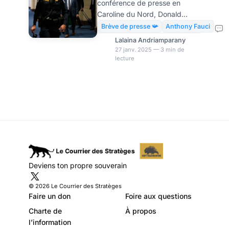
conférence de presse en
Caroline du Nord, Donald
Trump a annoncé avoir mis fin
Brève de presse 📯
Anthony Fauci
au dispositif de protection
Lalaina Andriamparany
fédérale dont bénéficiait le Dr
27 janv. 2025 — 3 min de
lecture
Anthony Fauci durant
l’administration Biden. Cette
mesure avait été instaurée en
raison des nombreuses
menaces de mort reçues par
l’expert en maladies
infectieuses. Le Dr Fauci avait
toujours critiqué la gestion de
la pandémie durant
l’administration Trump,
Deviens ton propre souverain
l’accusant d’avoir minimisé la
gravité de la crise COVID. A
© 2026 Le Courrier des Stratèges
cette époque , le Dr A
Faire un don
Foire aux questions
Charte de
À propos
l’information