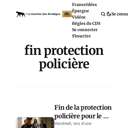
France
Idées
Épargne
Se conn
Vidéos
Règles du CDS
Se connecter
S'inscrire
fin protection
policière
Fin de la protection
policière pour le Dr
Fauci
Vendredi, lors d’une