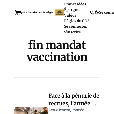
France
Idées
Épargne
Se conn
Vidéos
Règles du CDS
Se connecter
S'inscrire
fin mandat
vaccination
Face à la pénurie de
recrues, l’armée US
rappelle les soldats
Actuellement, l’armée