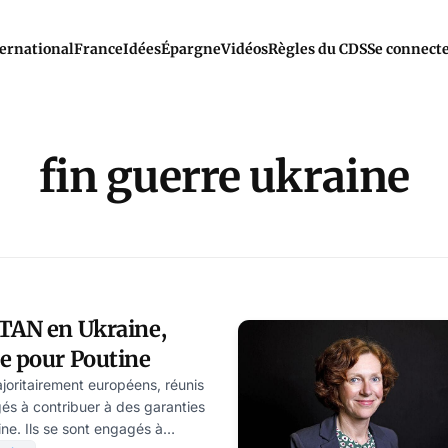
ernational
France
Idées
Épargne
Vidéos
Règles du CDS
Se connect
fin guerre ukraine
OTAN en Ukraine,
e pour Poutine
ajoritairement européens, réunis
gés à contribuer à des garanties
ine. Ils se sont engagés à