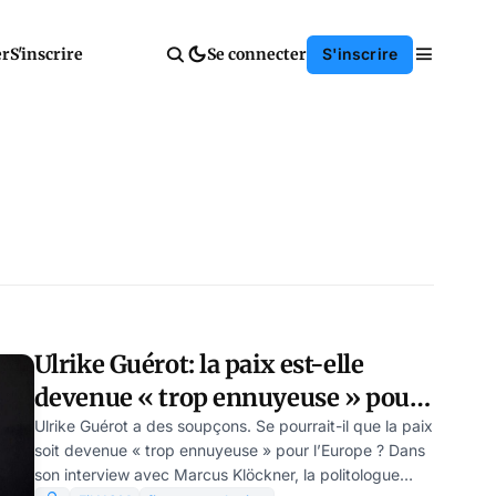
er
S'inscrire
Se connecter
S'inscrire
Ulrike Guérot: la paix est-elle
devenue « trop ennuyeuse » pour
l’Europe ? (partie 2), par Marcus
Ulrike Guérot a des soupçons. Se pourrait-il que la paix
soit devenue « trop ennuyeuse » pour l’Europe ? Dans
Klöckner
son interview avec Marcus Klöckner, la politologue