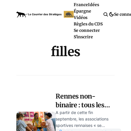
France
Idées
Épargne
Se conn
Vidéos
Règles du CDS
Se connecter
S'inscrire
filles
Rennes non-
binaire : tous les
garçons et les filles
A partir de cette fin
septembre, les associations
? par Modeste
sportives rennaises « se