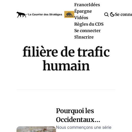
France
Idées
Épargne
Se conn
Vidéos
Règles du CDS
Se connecter
S'inscrire
filière de trafic
humain
Pourquoi les
Occidentaux
aiment tant
Nous commençons une série