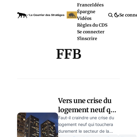
France
Idées
Épargne
Se conn
Vidéos
Règles du CDS
Se connecter
S'inscrire
FFB
Vers une crise du
logement neuf qui
va faire mal
Faut-il craindre une crise du
logement neuf qui touchera
durement le secteur de la