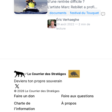
d’une rentrée difficile ?
au festival du
L’artiste Marc Rebillet a profité
Touquet…
de se participation au festival
documents
festival du Touquet
du Touquet pour insulter
Éric Verhaeghe
copieusement le Président de
29 août 2022 — 2 min de
lecture
la République… La dinguerie
de Marc Rebillet au festival du
Touquet hier soir…⬇️ Sur
scène,Marc Rebillet a couvert
#Macron d’insultes. Le
président est dans le
public…???? Le public , lui ,
était emballé ????#Touquet
#Macron
pic.twitter.com/CFkq47ht23
Deviens ton propre souverain
— Le DéCaLé????
(@ledecaledu25) August 28,
© 2026 Le Courrier des Stratèges
2022 C’est donc au son de «
Faire un don
Foire aux questions
Charte de
À propos
l’information