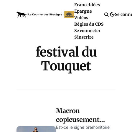
France
Idées
Épargne
Se conn
Vidéos
Règles du CDS
Se connecter
S'inscrire
festival du
Touquet
Macron
copieusement
insulté sur scène
Est-ce le signe prémonitoire