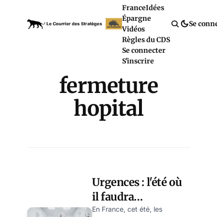
France
Idées
Épargne
Se conn
Vidéos
Règles du CDS
Se connecter
S'inscrire
fermeture
hopital
Urgences : l'été où
il faudra
téléphoner avant
En France, cet été, les