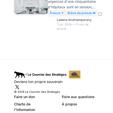
urgences d'une cinquantaine
d'avoir le droit
d’hôpitaux sont en tension,
d'être soigné
faute de personnel.
France ⚜️
Brève de presse 📯
Fermetures nocturnes, accès «
Lalaina Andriamparany
régulé » via le 15, temps
7 juil. 2026 — 11 min de
lecture
d’attente record : le système
hospitalier public ne remplit
plus sa mission la plus
élémentaire. Le contribuable
finance pourtant à plein tarif
un service qui tourne à mi-
temps. LE COURRIER DES
STRATÈGES Restez libre ! LA
NEWSLETTER · GRATUITE Le
Courrier, chaque matin.
Deviens ton propre souverain
L'essentiel de l'actualité,
passé au crible par les cinq
© 2026 Le Courrier des Stratèges
Faire un don
Foire aux questions
Charte de
À propos
l’information