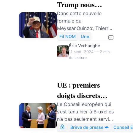
Trump nous
Dans cette nouvelle
obligera-t-elle à
formule du
passer à la retraite
MeyssanQuinzo’, Thierry
par capitalisation
Meyssan, Edouard
Fil NOM
Une
Husson et Eric
?
Éric Verhaeghe
Verhaeghe reviennent sur
11 sept. 2024 — 2 min
les élections américaines
de lecture
et sur la possible victoire
de Donald Trump. Dans
son débat avec Kamala
UE : premiers
Harris, Trump a répété
doigts discrets
son intention d’ouvrir une
guerre commerciale, tout
Le Conseil européen qui
dans le projet
particulièrement contre
s’est tenu hier à Bruxelles
fédéraliste
les Etats qui ne
n’a pas seulement servi à
commercent plus en
préparer la reconduction
Brève de presse 📯
Conseil 
dollar : ce spays se