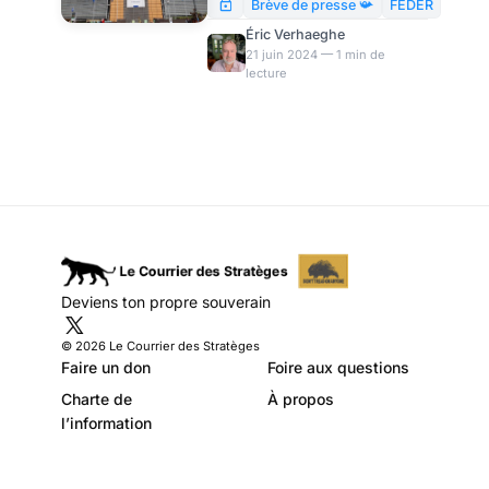
aujourd’hui la question des
Brève de presse 📯
FEDER
Fonds Européens de
Éric Verhaeghe
Développement Régional
21 juin 2024 — 1 min de
lecture
(FEDER), conçus en 1975 pour
« récompenser » les
contributeurs de l’Union, et
pour « redistribuer » des
richesses sur les territoire
européen. Quel est leur impact
? Quelle est leur efficacité ? Un
bel exemple de gaspillage.
Deviens ton propre souverain
© 2026 Le Courrier des Stratèges
Faire un don
Foire aux questions
Charte de
À propos
l’information