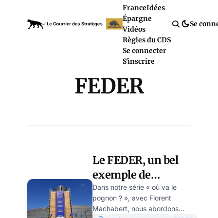
France
Idées
Épargne
Se conn
Vidéos
Règles du CDS
Se connecter
S'inscrire
FEDER
Le FEDER, un bel
exemple de
gaspillage
Dans notre série « où va le
pognon ? », avec Florent
européen
Machabert, nous abordons