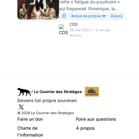
cette « fatigue du pourboire »
par Modeste
qui frapperait l’Amérique, la
Schwartz
vraie nouvelle, c’est qu’aux
Brève de presse 📯
Davos
Etats-Unis, ces temps-ci, on
CDS
parle énormément de
26 mai 2023 — 2 min de
lecture
pourboire – aspect
parfaitement prévisible de la
soviétisation accélérée des
métropoles occidentales.
Deviens ton propre souverain
© 2026 Le Courrier des Stratèges
Faire un don
Foire aux questions
Charte de
À propos
l’information