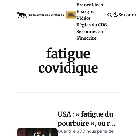
France
Idées
Épargne
Se conn
Vidéos
Règles du CDS
Se connecter
S'inscrire
fatigue
covidique
USA : « fatigue du
pourboire », ou ras
le bol du Reset ?
Quand le JDD nous parle de