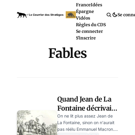
France
Idées
Épargne
Se conn
Vidéos
Règles du CDS
Se connecter
S'inscrire
Fables
Quand Jean de La
Fontaine décrivait
par avance la
On ne lit plus assez Jean de
La Fontaine, sinon on n'aurait
diplomatie
pas réélu Emmanuel Macron. Il