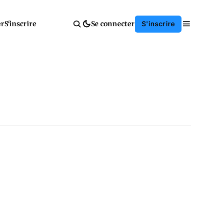
er
S'inscrire
Se connecter
S'inscrire