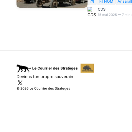
combattants yéménites 
Fil NOM
Ansaral
américaine en Mer Ro
CDS
prêtait attention aux E
15 mai 2025 — 7 min 
venu et il a annoncé u
vaincre Ansarallah. Or
Trump a crié victoire et
reconnaissant le cour
Deviens ton propre souverain
© 2026 Le Courrier des Stratèges