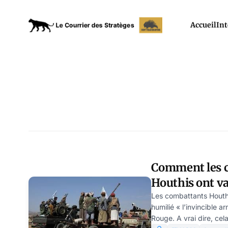
Accueil
Int
Comment les 
Houthis ont v
l’armée améri
Les combattants Houthi
humilié « l’invincible
Rouge. A vrai dire, cela