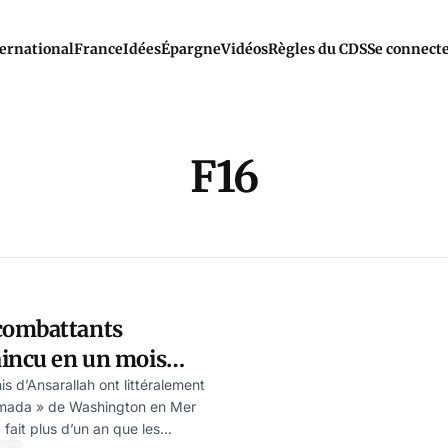
ernational
France
Idées
Épargne
Vidéos
Règles du CDS
Se connect
F16
combattants
aincu en un mois
caine
s d’Ansarallah ont littéralement
 armada » de Washington en Mer
 fait plus d’un an que les