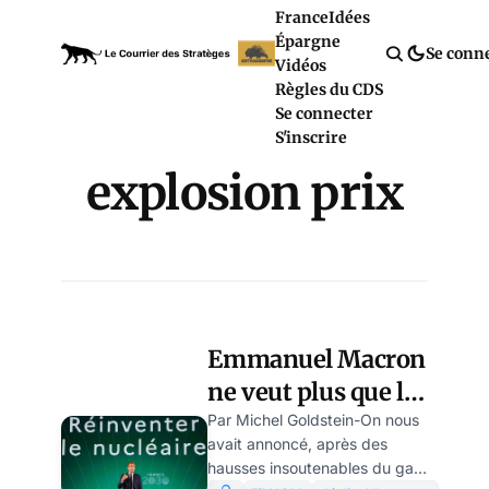
France
Idées
Épargne
Se conn
Vidéos
Règles du CDS
Se connecter
S'inscrire
explosion prix
Emmanuel Macron
ne veut plus que les
Français soient
Par Michel Goldstein-On nous
avait annoncé, après des
éclairés
hausses insoutenables du gaz