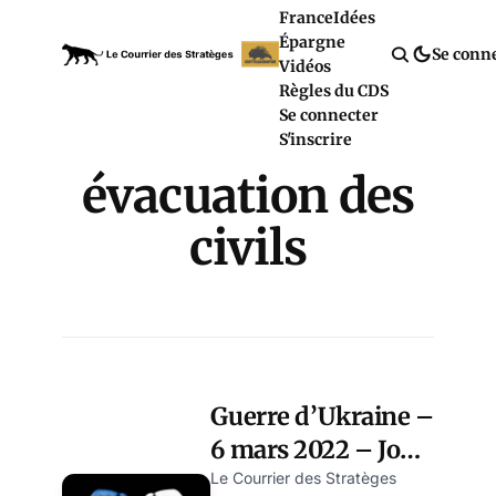
France
Idées
Épargne
Se conn
Vidéos
Règles du CDS
Se connecter
S'inscrire
évacuation des
civils
Guerre d’Ukraine –
6 mars 2022 – Jour
11 – point de fin de
Le Courrier des Stratèges