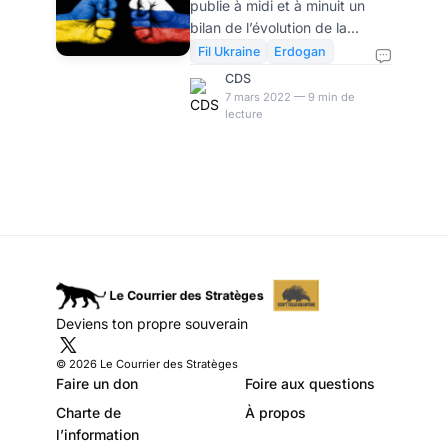
publie à midi et à minuit un
journée
bilan de l’évolution de la
Guerre d’Ukraine. Avec une
Fil Ukraine
Erdogan
double perspective, croisée: la
CDS
guerre sur le terrain; et le
7 mars 2022 — 9 min de
lecture
conflit stratégique global que
les Etats-Unis essaient
d’organiser contre la Russie –
en prenant le risque très clair
d’une escalade entre
puissances nucléaires. Nous
sommes dans une "crise des
missiles de Cuba" au ralenti.
L'instinct de survie et
l'intelligence l'emporteront-ils
Deviens ton propre souverain
sur le potentiel d'auto-
destruction de l'humanité
© 2026 Le Courrier des Stratèges
Faire un don
Foire aux questions
Charte de
À propos
l’information