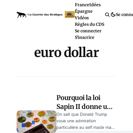
France
Idées
Épargne
Se conn
Vidéos
Règles du CDS
Se connecter
S'inscrire
euro dollar
Pourquoi la loi
Sapin II donne une
prime au dollar,
On sait que Donald Trump
voue une admiration
une de plus !
particulière au self made man