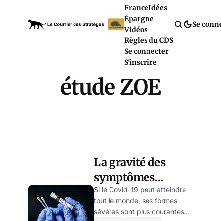
France
Idées
Épargne
Se conn
Vidéos
Règles du CDS
Se connecter
S'inscrire
étude ZOE
La gravité des
symptômes
diffèrerait en
Si le Covid-19 peut atteindre
tout le monde, ses formes
fonction du variant
sévères sont plus courantes