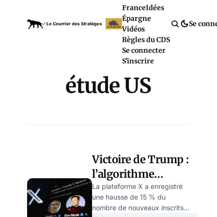
France
Idées
Épargne
Se conn
Vidéos
Règles du CDS
Se connecter
S'inscrire
étude US
Victoire de Trump :
l’algorithme
modifié de X
La plateforme X a enregistré
une hausse de 15 % du
suscite l’inquiétude
nombre de nouveaux inscrits