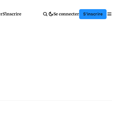
er
S'inscrire
Se connecter
S'inscrire