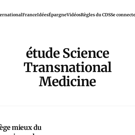
ernational
France
Idées
Épargne
Vidéos
Règles du CDS
Se connect
étude Science
Transnational
Medicine
ège mieux du