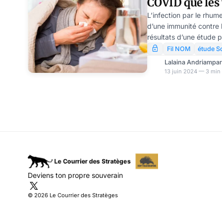
COVID que les 
étude
L’infection par le rhu
d’une immunité contre l
résultats d’une étude 
Translational Medicine
Fil NOM
étude S
révélé que les vaccins
Lalaina Andriampa
pas une protection simi
13 juin 2024 — 3 min 
vaccination contre la C
quelle protection offre
vaccination n’est pas l
est moins forte que l’i
Deviens ton propre souverain
© 2026 Le Courrier des Stratèges