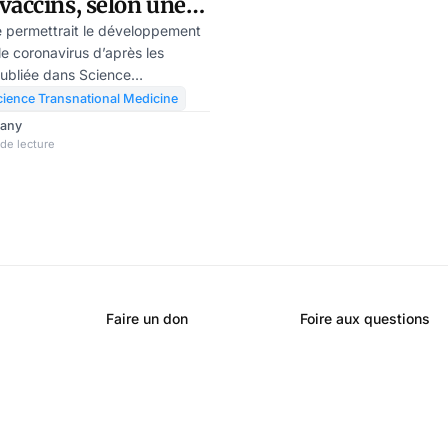
vaccins, selon une
me permettrait le développement
e coronavirus d’après les
publiée dans Science
. Cette découverte a également
cience Transnational Medicine
 anti- COVID-19 ne fournissent
rany
laire. Depuis le lancement de la
de lecture
ovid-19, la question se pose :
nt réellement les vaccins ? La
a panacée, l’immunité vaccinale
mmunit
Faire un don
Foire aux questions