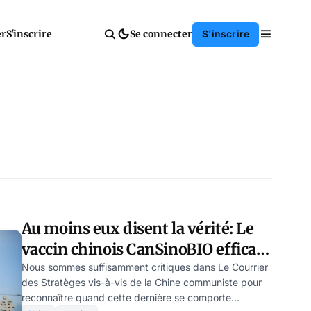
er
S'inscrire
Se connecter
S'inscrire
Au moins eux disent la vérité: Le
vaccin chinois CanSinoBIO efficace
à 57,5 % contre le COVID lors d’une
Nous sommes suffisamment critiques dans Le Courrier
des Stratèges vis-à-vis de la Chine communiste pour
étude de phase III
reconnaître quand cette dernière se comporte