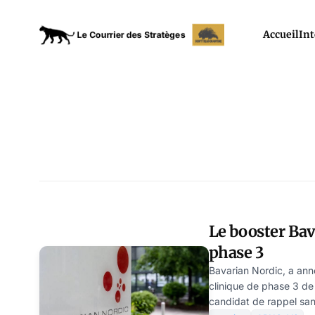
Accueil
Int
Le booster Bav
phase 3
Bavarian Nordic, a ann
clinique de phase 3 d
candidat de rappel san