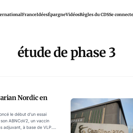
ernational
France
Idées
Épargne
Vidéos
Règles du CDS
Se connect
étude de phase 3
arian Nordic en
oncé le début d’un essai
e son ABNCoV2, un vaccin
s adjuvant, à base de VLP.