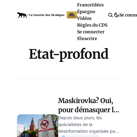
France
Idées
Épargne
Se conn
Vidéos
Règles du CDS
Se connecter
S'inscrire
Etat-profond
Maskirovka? Oui,
pour démasquer la
« sixième
Depuis deux jours, les
spécialistes de la
colonne » en
désinformation organisée par