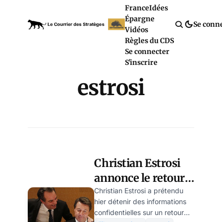
France
Idées
Épargne
Se conn
Vidéos
Règles du CDS
Se connecter
S'inscrire
estrosi
Christian Estrosi
annonce le retour
du passe vaccinal
Christian Estrosi a prétendu
hier détenir des informations
confidentielles sur un retour