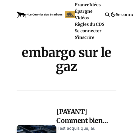
France
Idées
Épargne
Se conn
Vidéos
Règles du CDS
Se connecter
S'inscrire
embargo sur le
gaz
[PAYANT]
Comment bien
anticiper
Il est acquis que, au