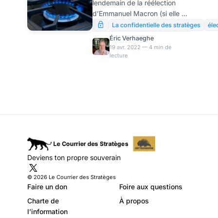
lendemain de la réélection
l’explosion des
d’Emmanuel Macron (si elle a
tarifs de
lieu), l’Union Européenne
La confidentielle des stratèges
élec
décidera d’un embargo sur le
l’électricité après la
Éric Verhaeghe
gaz russe (et sans doute le
19 avr. 2022 — 4 min de
réélection de
lecture
pétrole) qui provoqueront une
Macron ?
forte hausse des prix. Selon la
théorie monétaire moderne
portée par le Great Reset, la
réponse politique à la crise
sociale qui se prépare est
d’ores et déjà connue : un
système d’helicopter money
soutiendra, avec l’impôt des
classes moyennes, la
Deviens ton propre souverain
consommation des plus
modestes. En revanche, la
© 2026 Le Courrier des Stratèges
pression fisc
Faire un don
Foire aux questions
Charte de
À propos
l’information