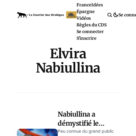
France
Idées
Épargne
Se conn
Vidéos
Règles du CDS
Se connecter
S'inscrire
Elvira
Nabiullina
Nabiullina a
démystifié le
mythe de
Peu connue du grand public