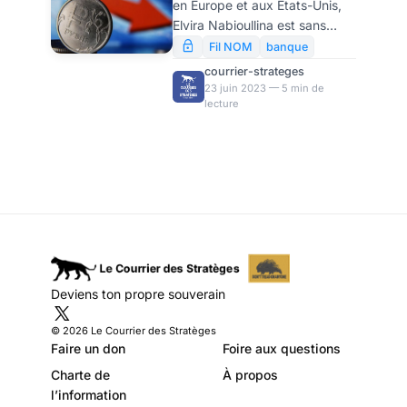
en Europe et aux Etats-Unis,
l’invulnérabilité de
Elvira Nabioullina est sans
l’économie russe,
aucun doute un des décideurs
Fil NOM
banque
les plus importants au sein de
par MK
courrier-strateges
la Fédération de Russie et son
23 juin 2023 — 5 min de
lecture
influence est d’ordre mondial.
C’est une proche de Poutine
auprès duquel elle a
longtemps occupé plusieurs
fonctions, témoignage de la
grande confiance que lui
accorde le président russe.
Âgée de soixante ans
aujourd’hui, elle dirige depuis
dix ans maintenant la Banque
Deviens ton propre souverain
centrale russe (BCR), et pilote
d’une main de fer la po
© 2026 Le Courrier des Stratèges
Faire un don
Foire aux questions
Charte de
À propos
l’information