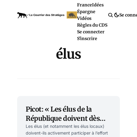
France
Idées
Épargne
Se conn
Vidéos
Règles du CDS
Se connecter
S'inscrire
élus
Picot: « Les élus de la
République doivent dès
maintenant prendre leur
Les élus (et notamment les élus locaux)
doivent-ils activement participer à l’effort
part d’effort dans la crise »