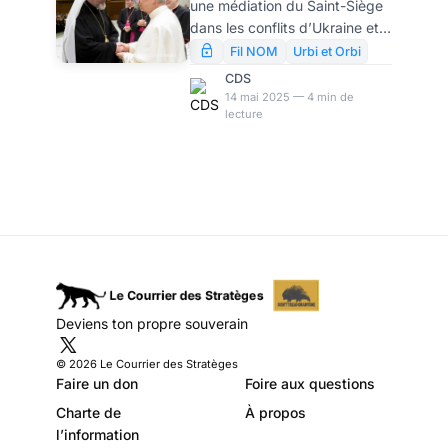
une médiation du Saint-Siège
Saint-Siège en
dans les conflits d’Ukraine et
Ukraine et à Gaza
de Gaza. Il recevait
Fil NOM
Urbi et Orbi
aujourd’hui les Eglises
CDS
catholiques de rite oriental,
14 mai 2025 — 4 min de
lecture
réunies à Rome pour fêter
l’année jubilaire et il en a
profité pour évoquer la
construction de la paix, qu’il a
placé au cœur de son
pontificat dès sa première
intervention après l’élection.
Deviens ton propre souverain
© 2026 Le Courrier des Stratèges
Faire un don
Foire aux questions
Charte de
À propos
l’information