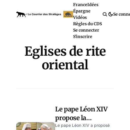
France
Idées
Épargne
Se conn
Vidéos
Règles du CDS
Se connecter
S'inscrire
Eglises de rite
oriental
Le pape Léon XIV
propose la
médiation du
Le pape Léon XIV a proposé