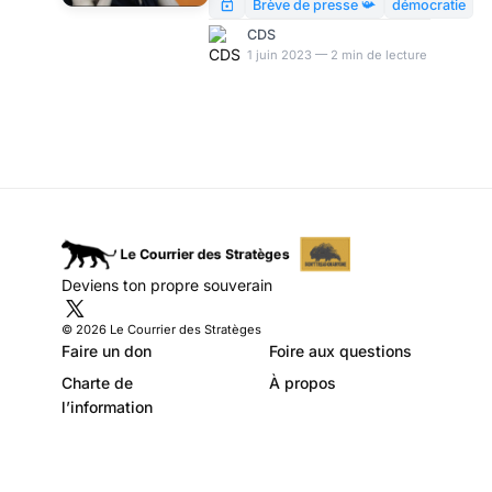
Stratèges ? par
semble néanmoins vouloir
Brève de presse 📯
démocratie
rejoindre l’équipe du Courrier.
Modeste Schwartz
CDS
Comment interpréter
1 juin 2023 — 2 min de lecture
autrement ses récents propos
de l’émission « Quotidien », en
faveur de la démocratie
directe et de l’élection des
juges ?
Deviens ton propre souverain
© 2026 Le Courrier des Stratèges
Faire un don
Foire aux questions
Charte de
À propos
l’information