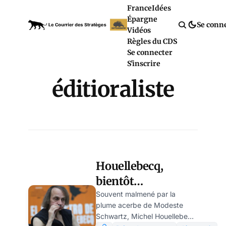
France
Idées
Épargne
Se conn
Vidéos
Règles du CDS
Se connecter
S'inscrire
éditioraliste
Houellebecq,
bientôt
éditorialiste au
Souvent malmené par la
plume acerbe de Modeste
Courrier des
Schwartz, Michel Houellebecq