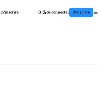
er
S'inscrire
Se connecter
S'inscrire