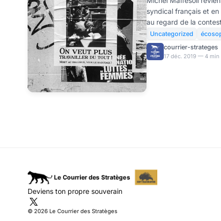
Michel Maffesoli revien
syndical français et en 
au regard de la contes
retraites. Selon lui, le
Uncategorized
écoso
retour en force, mais fa
courrier-strateges
éphémère pour un modè
17 déc. 2019 — 4 min 
a eu raison de lui. Aux mouvements hebdomadaires
des gilets jaunes qui o
printemps derniers, on
Deviens ton propre souverain
© 2026 Le Courrier des Stratèges