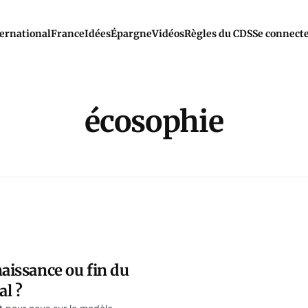
ernational
France
Idées
Épargne
Vidéos
Règles du CDS
Se connect
écosophie
naissance ou fin du
l ?