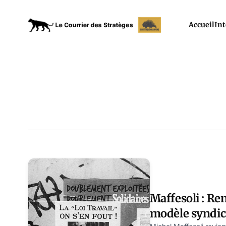
Accueil
Int
Maffesoli : Re
modèle syndica