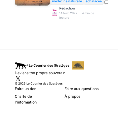
peut aussi survenir en été.
médecine naturelle
échinacée
Bien qu’étant une maladie
Rédaction
bénigne, il reste
14 févr. 2022 — 4 min de
lecture
particulièrement
incommodant. Pour en alléger
les symptômes et en réduire la
durée, l’échinacée peut être
d’une grande aide. Nous vous
faisons tout savoir sur cette
plante. L’échinacée contre les
infections des voies
respiratoires L’échinacée, du
grec « ekhinos » qui signifie
Deviens ton propre souverain
hérisson, est une plante
vivace originaire d’Amérique.
© 2026 Le Courrier des Stratèges
Parmi
Faire un don
Foire aux questions
Charte de
À propos
l’information