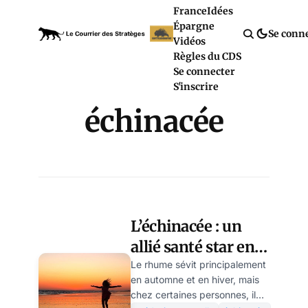
France
Idées
Épargne
Se conn
Vidéos
Règles du CDS
Se connecter
S'inscrire
échinacée
L’échinacée : un
allié santé star en
hiver comme en
Le rhume sévit principalement
en automne et en hiver, mais
été
chez certaines personnes, il