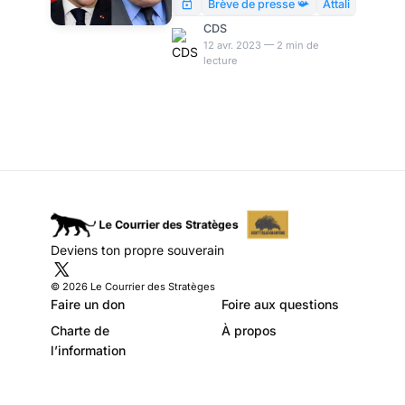
Modeste Schwartz
du vieux avant l’âge Macron,
Brève de presse 📯
Attali
qui nous fait une mauvaise
CDS
crise des retraites. Son
12 avr. 2023 — 2 min de
lecture
diagnostic restant incertain,
en attendant, c’est l’occasion
d’offrir aux vieilles sommités
un dernier tour de manège.
Deviens ton propre souverain
© 2026 Le Courrier des Stratèges
Faire un don
Foire aux questions
Charte de
À propos
l’information