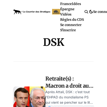
France
Idées
Épargne
Se conn
Vidéos
Règles du CDS
Se connecter
S'inscrire
DSK
Retraite(s) :
Macron a droit aux
bons conseils du
Après Attali, DSK : c’est tout
l’EHPAD du mondialisme PS
docteur DSK, par
qui vient se pencher sur le lit